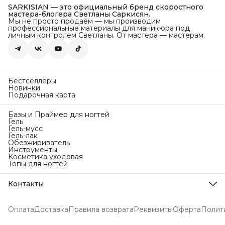
SARKISIAN — это официальный бренд скоростного
мастера-блогера Светланы Саркисян.
Мы не просто продаём — мы производим
профессиональные материалы для маникюра под
личным контролем Светланы. От мастера — мастерам.
Бестселлеры
Новинки
Подарочная карта
Базы и Праймер для ногтей
Гель
Гель-мусс
Гель-лак
Обезжириватель
Инструменты
Косметика уходовая
Топы для ногтей
Контакты
Телефон
8 (918) 449-63-94
Оплата
Доставка
Правила возврата
Реквизиты
Оферта
Полит
Эл. почта
info@sarkisianbrand.ru