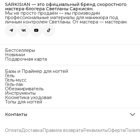
SARKISIAN — это официальный бренд скоростного
мастера-блогера Светланы Саркисян.
Мы не просто продаём — мы производим
профессиональные материалы для маникюра под
личным контролем Светланы. От мастера — мастерам.
Бестселлеры
Новинки
Подарочная карта
Базы и Праймер для ногтей
Гель
Гель-мусс
Гель-лак
Обезжириватель
Инструменты
Косметика уходовая
Топы для ногтей
Контакты
Телефон
8 (918) 449-63-94
Оплата
Доставка
Правила возврата
Реквизиты
Оферта
Полит
Эл. почта
info@sarkisianbrand.ru