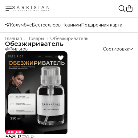
Колумбус
Бестселлеры
Новинки
Подарочная карта
Главная
›
Товары
›
Обезжириватель
Обезжириватель
Фильтры
Сортировка
Акция
558 ₽
620 ₽